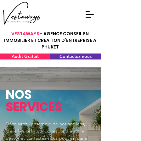
VESTAWAYS
- AGENCE CONSEIL EN
IMMOBILIER ET CREATION D'ENTREPRISE A
PHUKET
Audit Gratuit
Contactez-nous
NOS
SERVICES
Découvrez l'ensemble de nos services,
identifiez celui qui correspond à votre
besoin et contactez-nous pour en parler